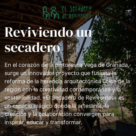
Skip to main content
Reviviendo un
secadero
En el corazón de la pintoresca Vega de Granada,
surge un innovador proyecto que fusiona la
reforma de la herencia arquitectónica única de la
región con la creatividad contemporánea y la
sostenibilidad. «El Secadero de Reviverdes» es
un espacio mágico donde la artesanía, la
creación y la colaboración convergen para
inspirar, educar y transformar.