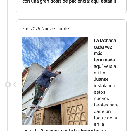
con una gran dosis de paciencia: aquí están !!
Ene 2025 Nuevos faroles
La fachada
cada vez
más
terminada ...
aquí veis a
mi tío
Juanse
instalando
estos
nuevos
faroles para
darle un
toque de luz
en la
fachada.
Si vienes por la tarde-noche los